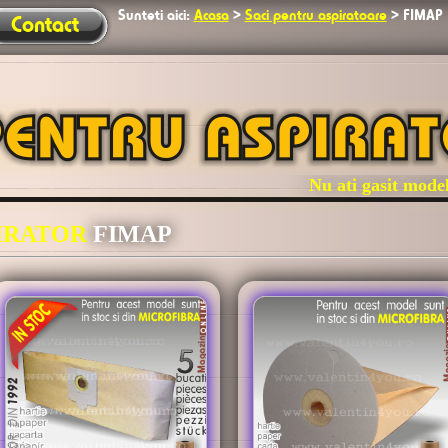
Sunteti aici:
Acasa
>
Saci pentru aspiratoare
>
FIMAP
Contact
Nu ati gasit modelul 
PIRATOR
FIMAP