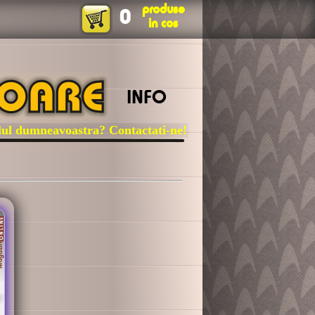
produse
0
in cos
INFO
dumneavoastra? Contactati-ne!