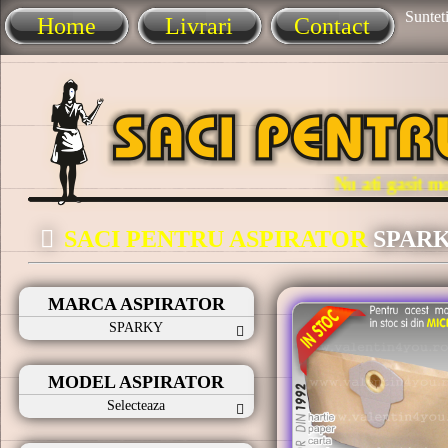
Sunteti
Home
Livrari
Contact
Nu ati gasit modelu
SACI PENTRU ASPIRATOR
SPAR
MARCA ASPIRATOR
SPARKY
MODEL ASPIRATOR
Selecteaza