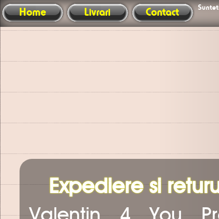
Sunteti
Home
Livrari
Contact
Expediere si returu
Valentin 4 You P