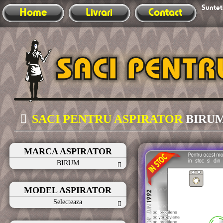
Sunteti
Home
Livrari
Contact
SACI PENTRU ASPIRATOR
BIRU
MARCA ASPIRATOR
BIRUM
MODEL ASPIRATOR
Selecteaza